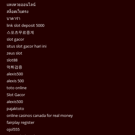
แทงหวยออนไลน์
สล็อตเว็บตรง
บาคาร่า
link slot deposit 5000
스포츠무료중계
slot gacor
situs slot gacor hari ini
zeus slot
slot88
먹튀검증
alexis500
alexis 500
toto online
Slot Gacor
alexis500
pajaktoto
online casinos canada for real money
fairplay register
ojol555